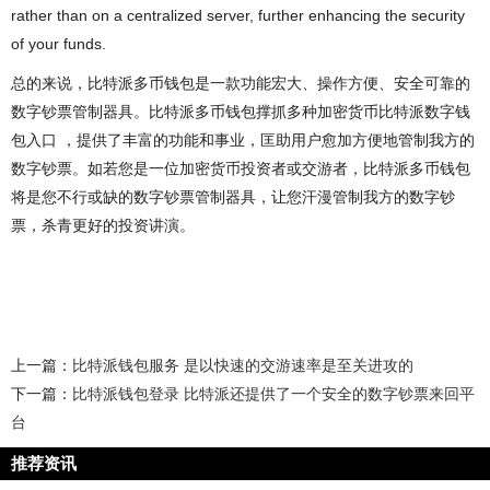
rather than on a centralized server, further enhancing the security
of your funds.
总的来说，比特派多币钱包是一款功能宏大、操作方便、安全可靠的
数字钞票管制器具。比特派多币钱包撑抓多种加密货币比特派数字钱
包入口 ，提供了丰富的功能和事业，匡助用户愈加方便地管制我方的
数字钞票。如若您是一位加密货币投资者或交游者，比特派多币钱包
将是您不行或缺的数字钞票管制器具，让您汗漫管制我方的数字钞
票，杀青更好的投资讲演。
上一篇：
比特派钱包服务 是以快速的交游速率是至关进攻的
下一篇：
比特派钱包登录 比特派还提供了一个安全的数字钞票来回平
台
推荐资讯