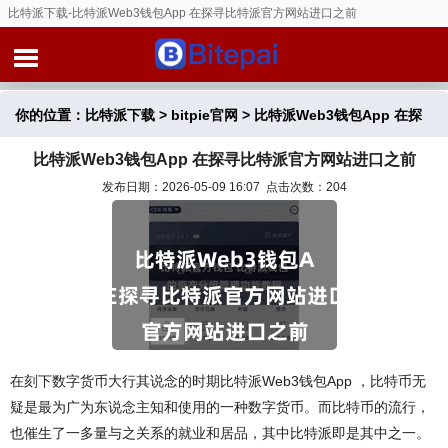
比特派下载-比特派Web3钱包App 在探寻比特派官方网站进口之前
你的位置：
比特派下载
>
bitpie官网
> 比特派Web3钱包App 在探
比特派Web3钱包App 在探寻比特派官方网站进口之前
寻比特派官方网站进口之前
发布日期：2026-05-09 16:07 点击次数：204
在刻下数字货币大行其说念的时期比特派Web3钱包App ，比特币无
疑是最为广为东说念主知和使用的一种数字货币。而比特币的流行，
也催生了一多量与之关系的就业和居品，其中比特派即是其中之一。